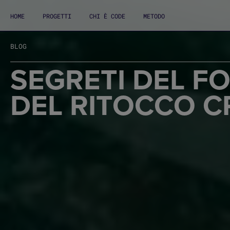
HOME
PROGETTI
CHI È CODE
METODO
BLOG
SEGRETI DEL F
DEL RITOCCO C