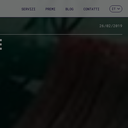
SERVIZI
PREMI
BLOG
CONTATTI
IT
ES
CA
EN
26/02/2019
FR
E
DE
PT