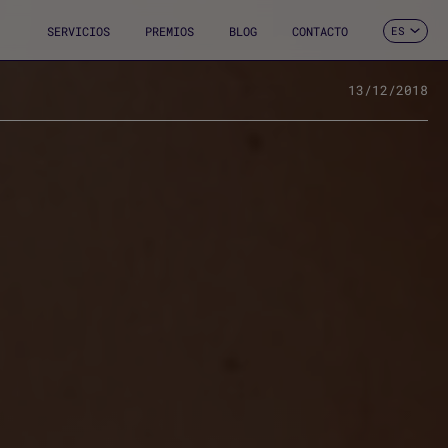
SERVICIOS
PREMIOS
BLOG
CONTACTO
ES
CA
EN
FR
13/12/2018
DE
IT
PT