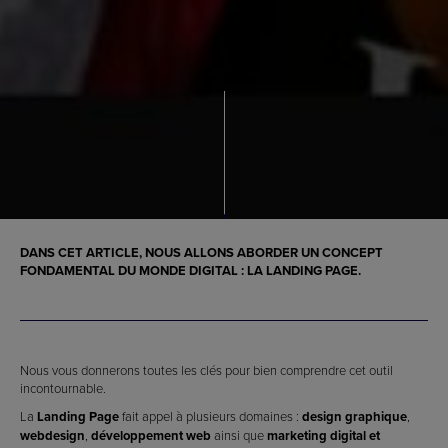
DANS CET ARTICLE, NOUS ALLONS ABORDER UN CONCEPT
FONDAMENTAL DU MONDE DIGITAL : LA
LANDING PAGE
.
Nous vous donnerons toutes les clés pour bien comprendre cet outil
incontournable.
La
Landing Page
fait appel à plusieurs domaines :
design graphique
,
webdesign
,
développement web
ainsi que
marketing digital et