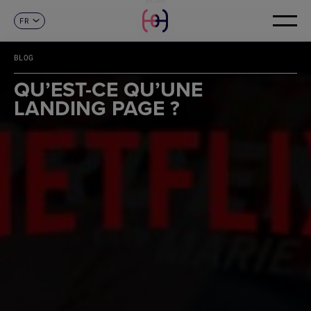
FR
CONTACT
ES
CA
BLOG
EN
DE
QU’EST-CE QU’UNE
IT
LANDING PAGE ?
PT