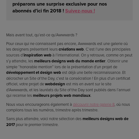
préparons
une surprise exclusive pour nos
abonnés
d’ici fin 2018 !
Suivez-nous !
Mais avant tout, qu’est-ce qu’Awwwards ?
Pour ceux qui ne connaissent pas encore, Awwwards est une galerie où
les designers présentent leurs
créations web
. C’est l’une des principales
sources d’
inspiration web
à l’international. On y retrouve, comme on peut
s’y attendre, les
meilleurs designs web du monde entier
. Obtenir une
simple “honorable mention” lors de la présentation d’un projet de
développement et design web
est déjà une belle reconnaissance. Et
décrocher un Site of the Day, c’est la consécration ! En plus d’un certificat
officiel, votre projet de
webdesign
est mis en avant sur le site
d’Awwwards, et les lauréats du Site of the Day sont publiés dans l’annuel
qui recense les
meilleurs projets web mondiaux
.
Nous vous encourageons également à
découvrir notre galerie 8
, où nous
compilons tous les numéros, trimestre après trimestre.
Sans plus attendre, voici notre sélection des
meilleurs designs web de
2017
pour le premier trimestre.