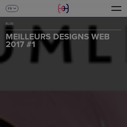
FR
CONTACT
ES
CA
BLOG
EN
DE
MEILLEURS DESIGNS WEB
IT
2017 #1
PT