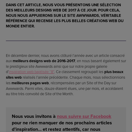
DANS CET ARTICLE, NOUS VOUS PRÉSENTONS UNE SÉLECTION
DES
MEILLEURS DESIGNS WEB DE 2017
À CE JOUR. POUR CELA,
NOUS NOUS APPUIERONS SUR LE SITE AWWWARDS, VÉRITABLE
RÉFÉRENCE QUI RECENSE LES
PLUS BELLES CRÉATIONS WEB DU
MONDE ENTIER
.
En décembre dernier, nous avons clôturé l’année avec un article consacré
aux
meilleurs designs web de 2016-2017
, en nous basant également sur
le prestigieux site Awwwards ainsi que sur notre propre galerie
d’
inspiration web baptisée “8”
. Ce classement regroupait les
plus beaux
sites web
réalisés l’année précédente. Chaque mois, nous sélectionnions
les
meilleures pages web
, récompensées par un Site of the Day sur
Awwwards. Parmi elles, douze étaient élues, une par mois, et accédaient
au titre très convoité de Site of the Month.
Nous vous invitons à
nous suivre sur Facebook
pour ne rien manquer de nos prochains articles
d’inspiration… et restez attentifs, car nous