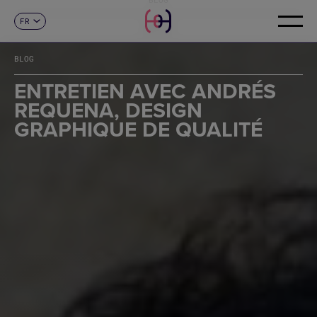
FR
CONTACT
ES
CA
BLOG
EN
DE
ENTRETIEN AVEC ANDRÉS
IT
REQUENA, DESIGN
PT
GRAPHIQUE DE QUALITÉ