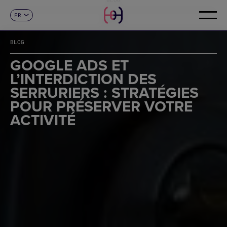
FR
CONTACT
ES
CA
BLOG
EN
DE
GOOGLE ADS ET
IT
L’INTERDICTION DES
PT
SERRURIERS : STRATÉGIES
POUR PRÉSERVER VOTRE
ACTIVITÉ