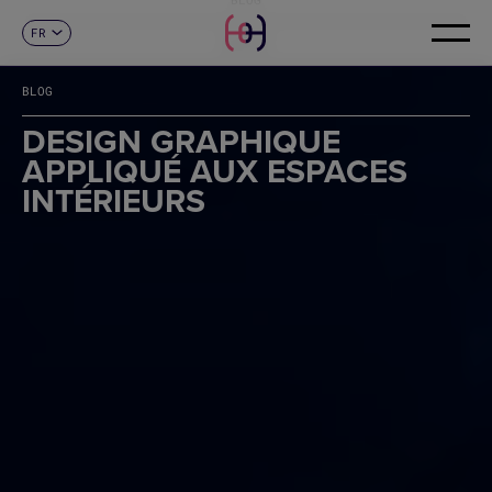
FR
CONTACT
ES
CA
BLOG
EN
DE
DESIGN GRAPHIQUE
IT
APPLIQUÉ AUX ESPACES
PT
INTÉRIEURS