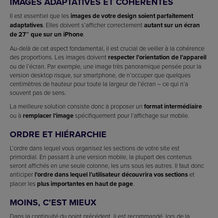
IMAGES ADAPTATIVES ET COHÉRENTES
Il est essentiel que les
images de votre design soient parfaitement
adaptatives
. Elles doivent s’afficher correctement
autant sur un écran
de 27″ que sur un iPhone
.
Au-delà de cet aspect fondamental, il est crucial de veiller à la cohérence
des proportions. Les images doivent
respecter l’orientation de l’appareil
ou de l’écran. Par exemple, une image très panoramique pensée pour la
version desktop risque, sur smartphone, de n’occuper que quelques
centimètres de hauteur pour toute la largeur de l’écran – ce qui n’a
souvent pas de sens.
La meilleure solution consiste donc à proposer un
format intermédiaire
ou à
remplacer l’image
spécifiquement pour l’affichage sur mobile.
ORDRE ET HIÉRARCHIE
L’ordre dans lequel vous organisez les sections de votre site est
primordial. En passant à une version mobile, la plupart des contenus
seront affichés en une seule colonne, les uns sous les autres. Il faut donc
anticiper
l’ordre dans lequel l’utilisateur découvrira vos sections
et
placer les
plus importantes en haut de page
.
MOINS, C’EST MIEUX
Dans la continuité du point précédent, il est recommandé, lors de la