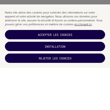
Notre site utilise des cookies pour collecter des informations sur votre
appareil et votre activité de navigation. Nous utilisons ces données pour
améliorer le site, assurer la sécurité et fournir un contenu personnalisé. Vous
pouvez gérer vos préférences en matière de cookies
en cliquant ici
.
ACCEPTER LES COOKIES
INSTALLATION
VOUS AVEZ
51 % de visiteurs sur mobile
AIMÉ ?
42 % de visiteurs sur desktop
REJETER LES COOKIES
ABONNEZ-
7 % utilisent d’autres appareils
VOUS
ARTICLES CONNEXES