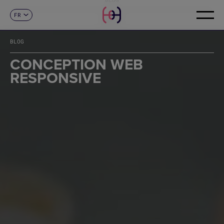
FR
CONTACT
ES
CA
BLOG
EN
DE
CONCEPTION WEB
IT
RESPONSIVE
PT