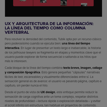
UX Y ARQUITECTURA DE LA INFORMACIÓN:
LA LÍNEA DEL TIEMPO COMO COLUMNA
VERTEBRAL
Para resolver la densidad del contenido, Tubik opta por un recurso clásico
pero poderosísimo cuando se ejecuta bien:
una línea del tiempo
interactiva
. En lugar de presentar un texto largo e inabarcable, la historia
de los jailhouse lawyers se fragmenta en etapas y momentos clave que el
usuario puede explorar de forma secuencial o saltando a los hitos que
más le interesen.
Cada bloque de la línea del tiempo combina
texto breve, imagen, collage
y composición tipográfica
. Esto genera pequeñas “cápsulas” narrativas
fáciles de leer, escaneables y visualmente diferenciadas entre sí. La
sensación general es de avance: el usuario va pasando página, capítulo a
capítulo, sin perder nunca el hilo.
Desde el punto de vista de
UX design
, este enfoque permite reducir la
sensación de carga cognitiva ante un tema complejo, respetar distintos
niveles de profundidad —lectura rápida o exploración detallada— y evitar
el scroll infinito sin estructura, tan habitual en proyectos de contenido.