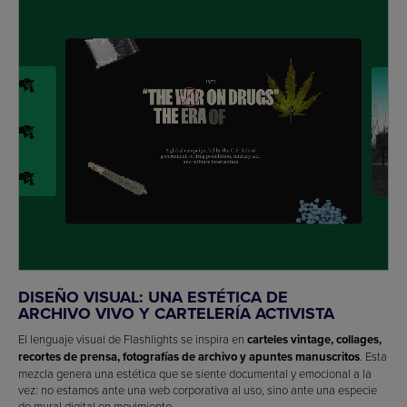
DISEÑO VISUAL: UNA ESTÉTICA DE
ARCHIVO VIVO Y CARTELERÍA ACTIVISTA
El lenguaje visual de Flashlights se inspira en
carteles vintage, collages,
recortes de prensa, fotografías de archivo y apuntes manuscritos
. Esta
mezcla genera una estética que se siente documental y emocional a la
vez: no estamos ante una web corporativa al uso, sino ante una especie
de mural digital en movimiento.