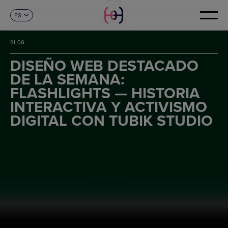
ES
CONTACTO
CA
EN
BLOG
FR
DE
DISEÑO WEB DESTACADO
IT
DE LA SEMANA:
PT
FLASHLIGHTS — HISTORIA
INTERACTIVA Y ACTIVISMO
DIGITAL CON TUBIK STUDIO