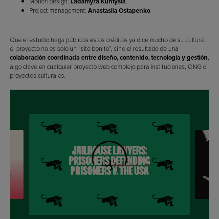
Motion design:
Ladamyra Kuntysia
.
Project management:
Anastasiia Ostapenko
.
Que el estudio haga públicos estos créditos ya dice mucho de su cultura:
el proyecto no es solo un “site bonito”, sino el resultado de una
colaboración coordinada entre diseño, contenido, tecnología y gestión
,
algo clave en cualquier proyecto web complejo para instituciones, ONG o
proyectos culturales.