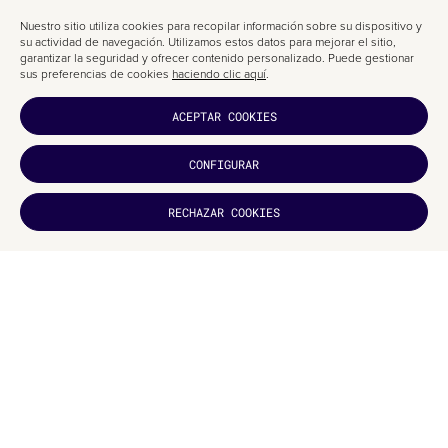
Nuestro sitio utiliza cookies para recopilar información sobre su dispositivo y
su actividad de navegación. Utilizamos estos datos para mejorar el sitio,
garantizar la seguridad y ofrecer contenido personalizado. Puede gestionar
sus preferencias de cookies
haciendo clic aquí
.
ACEPTAR COOKIES
CONFIGURAR
¿TE HA
RECHAZAR COOKIES
GUSTADO?
SUCRÍBETE
FABRICACIÓN CONTEMPORÁNEA QUE
RESPETA MATERIALES ANCESTRALES
Hiwa también destaca por su integración entre tradición y tecnología. El
uso de
CNC routing
permite reproducir y escalar patrones culturales con
precisión, asegurando coherencia visual en todo el centro.
Asimismo, la materialidad añade una capa emocional y ecológica al
proyecto: