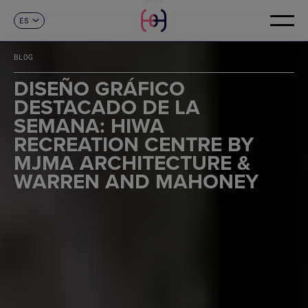
ES
CONTACTO
CA
EN
BLOG
FR
DE
DISEÑO GRÁFICO
IT
DESTACADO DE LA
PT
SEMANA: HIWA
RECREATION CENTRE BY
MJMA ARCHITECTURE &
WARREN AND MAHONEY