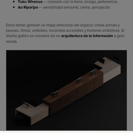
Tuku Whenua
— conexión con la tierra, arraigo, pertenencia.
Ao Riporipo
— sensibilidad sensorial, calma, percepción.
Estos temas generan un mapa emocional del espacio: zonas activas y
pasivas, ritmos, umbrales, recorridos accesibles y fronteras simbólicas. El
diseño gráfico se convierte así en
arquitectura de la información
a gran
escala.