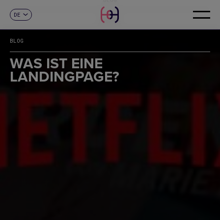
DE
KONTAKT
ES
CA
BLOG
EN
FR
WAS IST EINE
IT
LANDINGPAGE?
PT