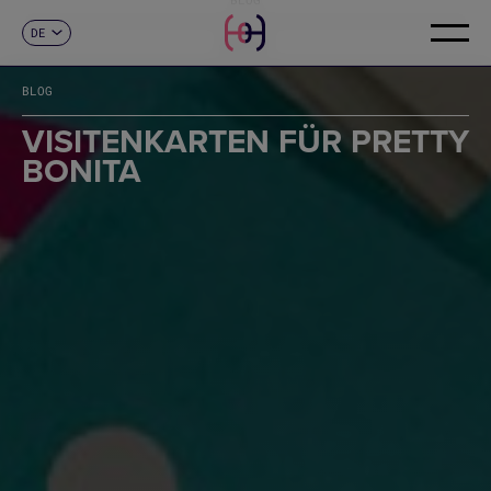
DE
KONTAKT
ES
CA
BLOG
EN
FR
VISITENKARTEN FÜR PRETTY
IT
BONITA
PT