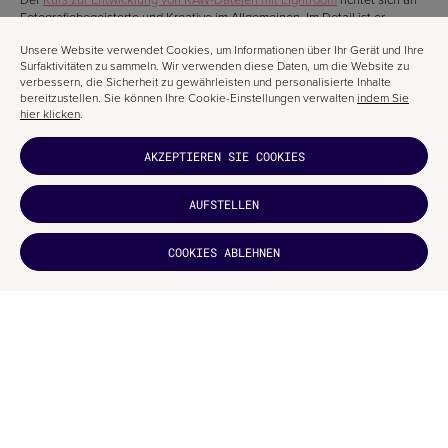
Fotografiebegeisterte und Kreative im Allgemeinen. Im Detail ist er
besonders geeignet für:
Unsere Website verwendet Cookies, um Informationen über Ihr Gerät und Ihre
Grafikdesigner
Surfaktivitäten zu sammeln. Wir verwenden diese Daten, um die Website zu
verbessern, die Sicherheit zu gewährleisten und personalisierte Inhalte
Fotografen
bereitzustellen. Sie können Ihre Cookie-Einstellungen verwalten
indem Sie
Kreative
hier klicken
.
AKZEPTIEREN SIE COOKIES
Wenn du deinen Lebenslauf verbessern möchtest, solltest du dir diesen
Lightroom-Entwicklungskurs nicht entgehen lassen.
AUFSTELLEN
ÜBER DOMESTIKA
HAT ES DIR
Die Kurse von Domestika können mit jeder Visa-, MasterCard- oder
COOKIES ABLEHNEN
GEFALLEN?
American-Express-Kredit- oder Debitkarte bezahlt werden.
ABONNIEREN
Außerdem kannst du auch mit deinem PayPal-Konto bezahlen.
VERWANDTE ARTIKEL