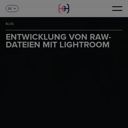
DE
KONTAKT
ES
CA
BLOG
EN
FR
ENTWICKLUNG VON RAW-
IT
DATEIEN MIT LIGHTROOM
PT