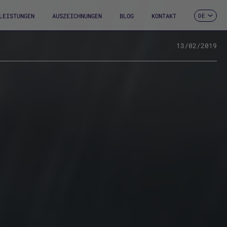
LEISTUNGEN
AUSZEICHNUNGEN
BLOG
KONTAKT
DE
ES
CA
EN
13/02/2019
FR
IT
PT