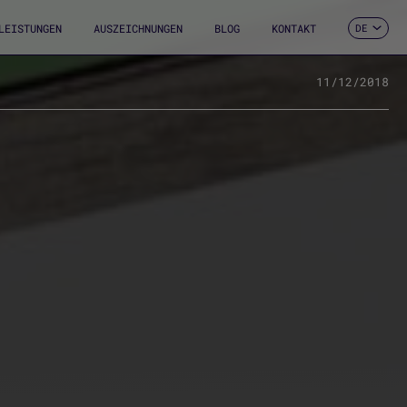
LEISTUNGEN
AUSZEICHNUNGEN
BLOG
KONTAKT
DE
ES
CA
EN
11/12/2018
FR
IT
PT