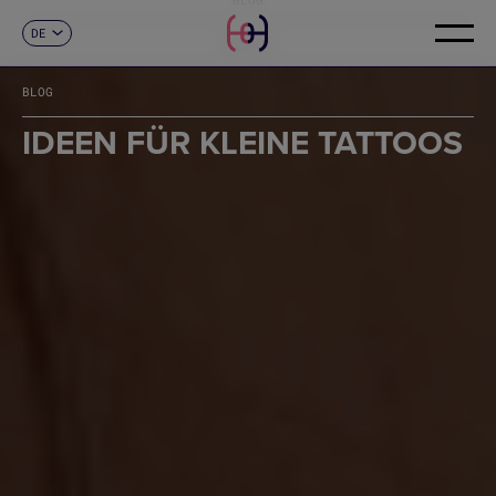
DE
KONTAKT
ES
CA
BLOG
EN
FR
IDEEN FÜR KLEINE TATTOOS
IT
PT