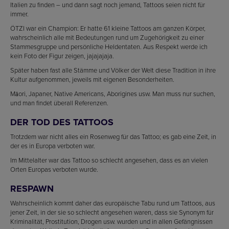
Italien zu finden – und dann sagt noch jemand, Tattoos seien nicht für
immer.
ÖTZI war ein Champion: Er hatte 61 kleine Tattoos am ganzen Körper,
wahrscheinlich alle mit Bedeutungen rund um Zugehörigkeit zu einer
Stammesgruppe und persönliche Heldentaten. Aus Respekt werde ich
kein Foto der Figur zeigen, jajajajaja.
Später haben fast alle Stämme und Völker der Welt diese Tradition in ihre
Kultur aufgenommen, jeweils mit eigenen Besonderheiten.
Māori, Japaner, Native Americans, Aborigines usw. Man muss nur suchen,
und man findet überall Referenzen.
DER TOD DES TATTOOS
Trotzdem war nicht alles ein Rosenweg für das Tattoo; es gab eine Zeit, in
der es in Europa verboten war.
Im Mittelalter war das Tattoo so schlecht angesehen, dass es an vielen
Orten Europas verboten wurde.
RESPAWN
Wahrscheinlich kommt daher das europäische Tabu rund um Tattoos, aus
jener Zeit, in der sie so schlecht angesehen waren, dass sie Synonym für
Kriminalität, Prostitution, Drogen usw. wurden und in allen Gefängnissen