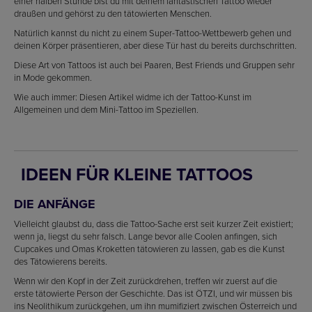
einer halben Stunde bist du mit deinem fantastischen Tattoo wieder
draußen und gehörst zu den tätowierten Menschen.
Natürlich kannst du nicht zu einem Super-Tattoo-Wettbewerb gehen und
deinen Körper präsentieren, aber diese Tür hast du bereits durchschritten.
Diese Art von Tattoos ist auch bei Paaren, Best Friends und Gruppen sehr
in Mode gekommen.
Wie auch immer: Diesen Artikel widme ich der Tattoo-Kunst im
Allgemeinen und dem Mini-Tattoo im Speziellen.
IDEEN FÜR KLEINE TATTOOS
DIE ANFÄNGE
Vielleicht glaubst du, dass die Tattoo-Sache erst seit kurzer Zeit existiert;
wenn ja, liegst du sehr falsch. Lange bevor alle Coolen anfingen, sich
Cupcakes und Omas Kroketten tätowieren zu lassen, gab es die Kunst
des Tätowierens bereits.
Wenn wir den Kopf in der Zeit zurückdrehen, treffen wir zuerst auf die
erste tätowierte Person der Geschichte. Das ist ÖTZI, und wir müssen bis
ins Neolithikum zurückgehen, um ihn mumifiziert zwischen Österreich und