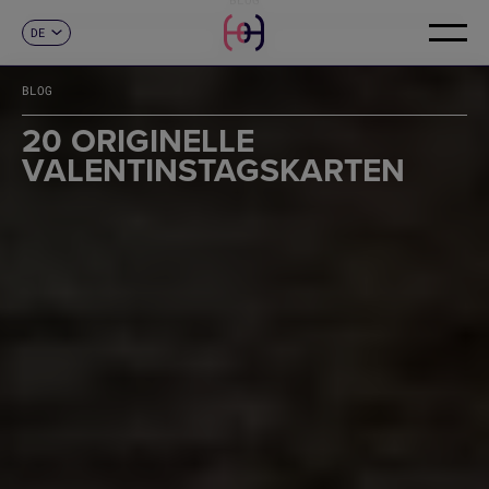
DE
KONTAKT
ES
CA
BLOG
EN
FR
20 ORIGINELLE
IT
VALENTINSTAGSKARTEN
PT