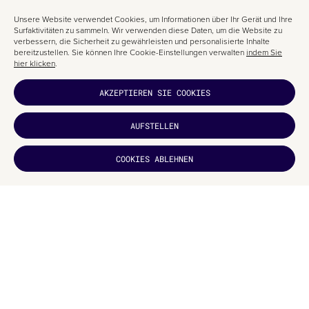
Unsere Website verwendet Cookies, um Informationen über Ihr Gerät und Ihre
Surfaktivitäten zu sammeln. Wir verwenden diese Daten, um die Website zu
verbessern, die Sicherheit zu gewährleisten und personalisierte Inhalte
bereitzustellen. Sie können Ihre Cookie-Einstellungen verwalten
indem Sie
hier klicken
.
AKZEPTIEREN SIE COOKIES
AUFSTELLEN
Für dich würde ich mir sogar die Beine rasieren.
HAT ES DIR
COOKIES ABLEHNEN
GEFALLEN?
ABONNIEREN