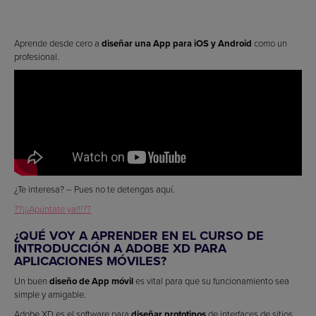
Aprende desde cero a
diseñar una App para iOS y Android
como un
profesional.
¿Te interesa? – Pues no te detengas aquí.
??¡¡¡Apúntate ya!!!??
¿QUÉ VOY A APRENDER EN EL CURSO DE
INTRODUCCIÓN A ADOBE XD PARA
APLICACIONES MÓVILES?
Un buen
diseño de App móvil
es vital para que su funcionamiento sea
simple y amigable.
Adobe XD es el software para
diseñar prototipos
de interfaces de sitios