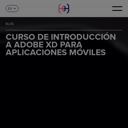
ES
CONTACTO
CA
EN
BLOG
FR
DE
CURSO DE INTRODUCCIÓN
IT
A ADOBE XD PARA
PT
APLICACIONES MÓVILES