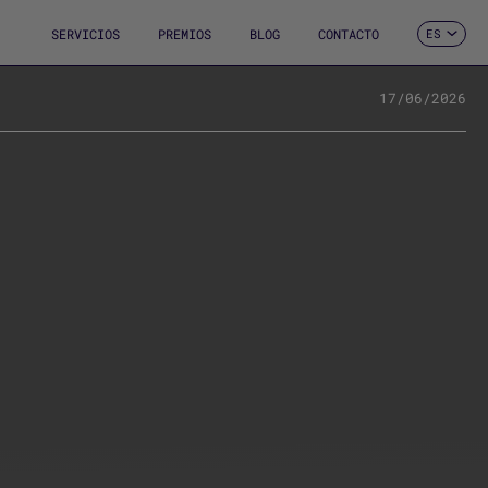
SERVICIOS
PREMIOS
BLOG
CONTACTO
ES
CA
EN
FR
17/06/2026
DE
IT
PT