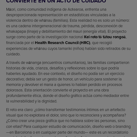
CONVIERTE EN UN ACTO DE CUIDADO
Māori, como comunidad indígena de Aotearoa, enfrenta una
desproporcionada representación en estadísticas vinculadas a la
violencia dentro de whānau (familias). Esta realidad no es solo un número:
es una cadena intergeneracional de trauma, pérdida, desconexión de
whakapapa (linaje) y debilitamiento del mauri (energía vital). El proyecto
surge como parte de la investigación nacional
Kei roto tō tātou rongoā
,
financiada por el
Health Research Council (HRC)
, que recogió
experiencias de whānau cuyos tamariki (niños) habían sido retirados de su
cuidado.
A través de wānanga (encuentros comunitarios), las familias compartieron
historias de vida, crianza, desafíos y reflexiones sobre lo que podría
haberles ayudado. En ese contexto, el diseño no podía ser un ejercicio
decorativo; debía ser un gesto de honor, un vehículo para sostener la
memoria y devolver el mana a quienes lo habían perdido en procesos
dolorosos. Esta orientación convierte el proyecto en una obra
profundamente ética, donde el diseño gráfico actúa como mediador entre
la vulnerabilidad y la dignidad.
El reto era claro: ¿cómo transformar testimonios íntimos en un artefacto
visual que no explotara el dolor, sino que lo reconociera y acompañara?
¿Cómo crear una pieza gráfica que no hablara
las personas, sino
sobre
ellas? Para cualquier estudio de comunicación, diseño web o branding
con
—en Barcelona o en cualquier parte del mundo— este es un recordatorio