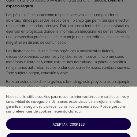
color hasta la composición— está dirigida por una intención:
crear un
espacio seguro
.
Las páginas funcionan como respiraciones visuales: composiciones
abiertas, ritmos pausados, espacios en blanco que permiten que el lector
respire entre historias intensas. Este uso consciente del silencio visual es
esencial en proyectos donde la información emocional es densa. Desde
una perspectiva profesional, este manejo del ritmo editorial es una lección
magistral en diseño de comunicación.
Las ilustraciones utilizan líneas orgánicas y movimientos fluidos,
evocando océanos, corrientes y tejidos. Estos motivos funcionan como
metáforas culturales y como estructuras narrativas. La paleta cromática
refleja tonos naturales: azules profundos, ocres terrosos, sombras suaves.
Todo sugiere origen, conexión y viaje.
Para un estudio de diseño gráfico o branding, este proyecto es un ejemplo
perfecto de cómo la estética puede ser poderosa sin ser agresiva, y cómo
la identidad visual puede articular significado sin renunciar a la sutileza.
Nuestro sitio utiliza cookies para recopilar información sobre su dispositivo y
su actividad de navegación. Utilizamos estos datos para mejorar el sitio,
garantizar la seguridad y ofrecer contenido personalizado. Puede gestionar
sus preferencias de cookies
haciendo clic aquí
.
ACEPTAR COOKIES