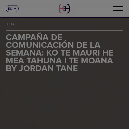
ES
CONTACTO
CA
EN
BLOG
FR
DE
CAMPAÑA DE
IT
COMUNICACIÓN DE LA
PT
SEMANA: KO TE MAURI HE
MEA TAHUNA I TE MOANA
BY JORDAN TANE