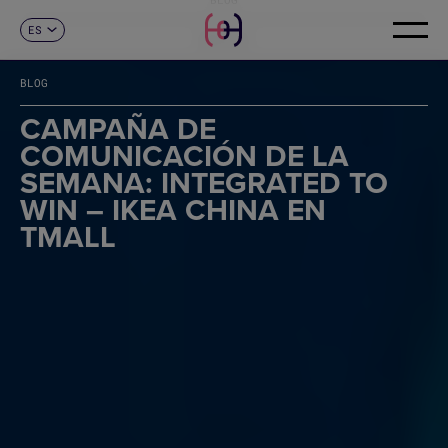
ES
CONTACTO
CA
EN
BLOG
FR
DE
CAMPAÑA DE
IT
COMUNICACIÓN DE LA
PT
SEMANA: INTEGRATED TO
WIN – IKEA CHINA EN
TMALL