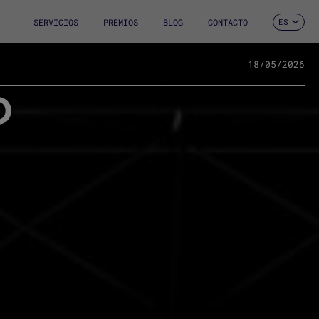
SERVICIOS
PREMIOS
BLOG
CONTACTO
ES
CA
EN
FR
18/05/2026
DE
O
IT
PT