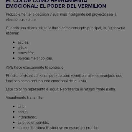
EL COLOR COMO HERRAMIENTA
EMOCIONAL: EL PODER DEL VERMILION
Probablemente la decisión visual más inteligente del proyecto sea la
elección cromática.
Cuando una marca utiliza la lluvia como concepto principal, lo lógico sería
esperar:
azules,
grises,
tonos fríos,
paletas melancólicas.
AME hace exactamente lo contrario.
El sistema visual utiliza un potente tono vermilion rojizo-anaranjado que
funciona como contrapunto emocional de la lluvia.
Este color no representa el agua. Representa el refugio frente a ella.
Visualmente transmite:
calor,
cobijo,
interioridad,
café recién servido,
luz mediterránea filtrándose en espacios cerrados.