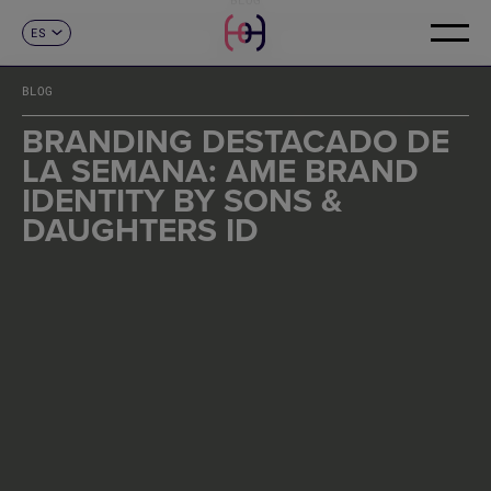
ES
CONTACTO
CA
EN
BLOG
FR
DE
BRANDING DESTACADO DE
IT
LA SEMANA: AME BRAND
PT
IDENTITY BY SONS &
DAUGHTERS ID