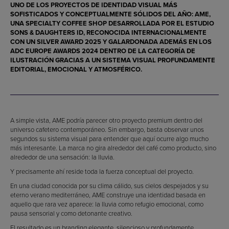
UNO DE LOS PROYECTOS DE IDENTIDAD VISUAL MÁS
SOFISTICADOS Y CONCEPTUALMENTE SÓLIDOS DEL AÑO:
AME
,
UNA SPECIALTY COFFEE SHOP DESARROLLADA POR EL ESTUDIO
SONS & DAUGHTERS ID
, RECONOCIDA INTERNACIONALMENTE
CON UN
SILVER AWARD 2025
Y GALARDONADA ADEMÁS EN LOS
ADC EUROPE AWARDS 2024
DENTRO DE LA CATEGORÍA DE
ILUSTRACIÓN GRACIAS A UN SISTEMA VISUAL PROFUNDAMENTE
EDITORIAL, EMOCIONAL Y ATMOSFÉRICO.
A simple vista, AME podría parecer otro proyecto premium dentro del
universo cafetero contemporáneo. Sin embargo, basta observar unos
segundos su sistema visual para entender que aquí ocurre algo mucho
más interesante. La marca no gira alrededor del café como producto, sino
alrededor de una sensación: la lluvia.
Y precisamente ahí reside toda la fuerza conceptual del proyecto.
En una ciudad conocida por su clima cálido, sus cielos despejados y su
eterno verano mediterráneo, AME construye una identidad basada en
aquello que rara vez aparece: la lluvia como refugio emocional, como
pausa sensorial y como detonante creativo.
El resultado es un branding elegante, silencioso y profundamente