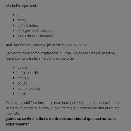
Marbella representa:
sol,
calor,
luminosidad,
energía mediterránea,
vida exterior constante.
AME decide posicionarse justo en el lado opuesto.
La marca toma como inspiración la lluvia. No desde una perspectiva
melancólica o triste, sino como símbolo de:
calma,
introspección,
refugio,
pausa,
contemplación,
ritual.
El naming “AME” ya introduce esa dualidad emocional y sonora vinculada
al agua, mientras que toda la identidad gira alrededor de una pregunta
implícita:
¿cómo se sentiría la lluvia dentro de una ciudad que casi nunca la
experimenta?