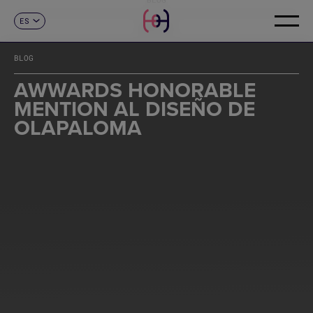
ES
CONTACTO
CA
EN
BLOG
FR
DE
AWWARDS HONORABLE
IT
MENTION AL DISEÑO DE
PT
OLAPALOMA