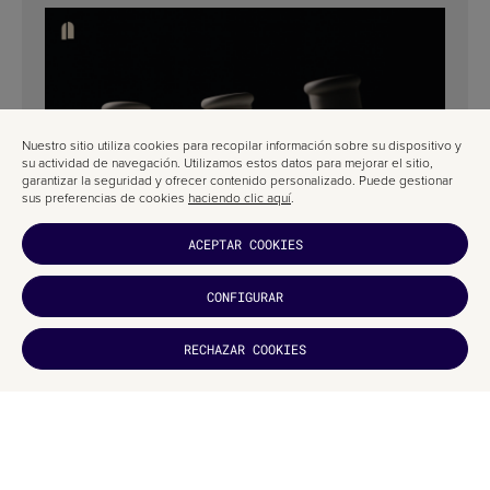
Nuestro sitio utiliza cookies para recopilar información sobre su dispositivo y
su actividad de navegación. Utilizamos estos datos para mejorar el sitio,
garantizar la seguridad y ofrecer contenido personalizado. Puede gestionar
sus preferencias de cookies
haciendo clic aquí
.
ACEPTAR COOKIES
DISEÑO DE PACKAGING PARA UNA MARCA DE ACEITE DE
OLIVA: TELLA THERA POR A|S STRATEGY, BRANDING &
COMMUNICATION
CONFIGURAR
¿TE HA
RECHAZAR COOKIES
GUSTADO?
SUCRÍBETE