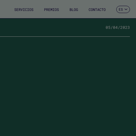
SERVICIOS
PREMIOS
BLOG
CONTACTO
ES
CA
EN
FR
05/04/2023
DE
IT
PT