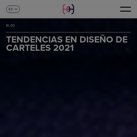
ES
CONTACTO
CA
EN
BLOG
FR
DE
TENDENCIAS EN DISEÑO DE
IT
CARTELES 2021
PT