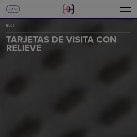
ES
CONTACTO
CA
EN
BLOG
FR
DE
TARJETAS DE VISITA CON
IT
RELIEVE
PT