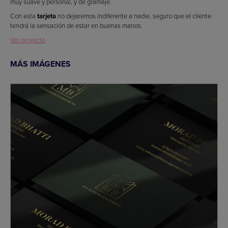
muy suave y personal, y de gramaje.
Con esta
tarjeta
no dejaremos indiferente a nadie, seguro que el cliente
tendrá la sensación de estar en buenas manos.
Ver proyecto
MÁS IMÁGENES