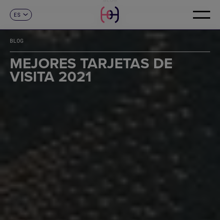
ES
CONTACTO
CA
EN
BLOG
FR
DE
MEJORES TARJETAS DE
IT
VISITA 2021
PT