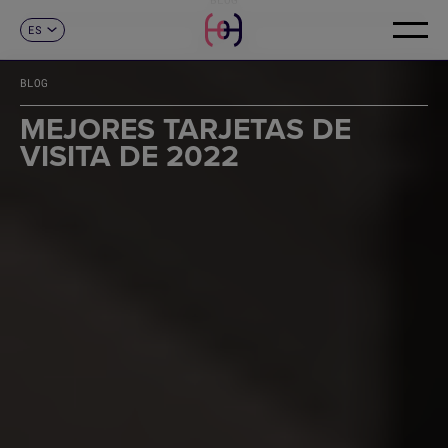
ES
CONTACTO
CA
EN
BLOG
FR
DE
MEJORES TARJETAS DE
IT
VISITA DE 2022
PT