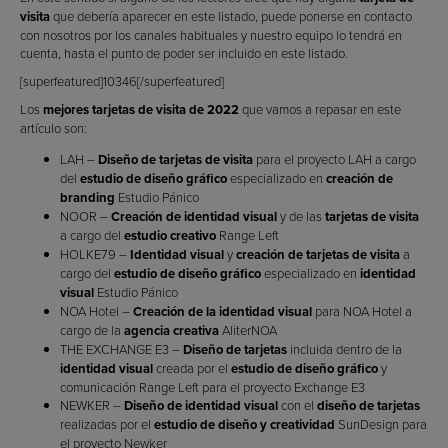
visita
que debería aparecer en este listado, puede ponerse en contacto
con nosotros por los canales habituales y nuestro equipo lo tendrá en
cuenta, hasta el punto de poder ser incluido en este listado.
[superfeatured]10346[/superfeatured]
Los
mejores tarjetas de visita de 2022
que vamos a repasar en este
artículo son:
LAH –
Diseño de tarjetas de visita
para el proyecto LAH a cargo
del
estudio de diseño gráfico
especializado en
creación de
branding
Estudio Pánico
NOOR –
Creación de identidad visual
y de las
tarjetas de visita
a cargo del
estudio creativo
Range Left
HOLKE79 –
Identidad visual
y
creación de tarjetas de visita
a
cargo del
estudio de diseño gráfico
especializado en
identidad
visual
Estudio Pánico
NOA Hotel –
Creación de la identidad visual
para NOA Hotel a
cargo de la
agencia creativa
AliterNOA
THE EXCHANGE E3 –
Diseño de tarjetas
incluida dentro de la
identidad visual
creada por el
estudio de diseño gráfico
y
comunicación Range Left para el proyecto Exchange E3
NEWKER –
Diseño de identidad visual
con el
diseño de tarjetas
realizadas por el
estudio de diseño y creatividad
SunDesign para
el proyecto Newker