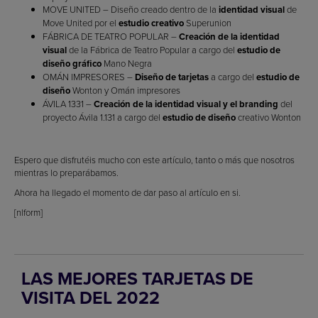
MOVE UNITED – Diseño creado dentro de la
identidad visual
de
Move United por el
estudio creativo
Superunion
FÁBRICA DE TEATRO POPULAR –
Creación de la identidad
visual
de la Fábrica de Teatro Popular a cargo del
estudio de
diseño gráfico
Mano Negra
OMÁN IMPRESORES –
Diseño de tarjetas
a cargo del
estudio de
diseño
Wonton y Omán impresores
ÁVILA 1331 –
Creación de la identidad visual y el branding
del
proyecto Ávila 1.131 a cargo del
estudio de diseño
creativo Wonton
Espero que disfrutéis mucho con este artículo, tanto o más que nosotros
mientras lo preparábamos.
Ahora ha llegado el momento de dar paso al artículo en si.
[nlform]
LAS MEJORES TARJETAS DE
VISITA DEL 2022