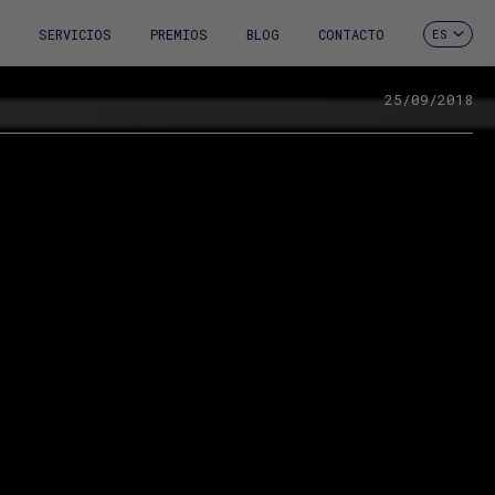
SERVICIOS
PREMIOS
BLOG
CONTACTO
ES
CA
EN
FR
25/09/2018
DE
IT
PT