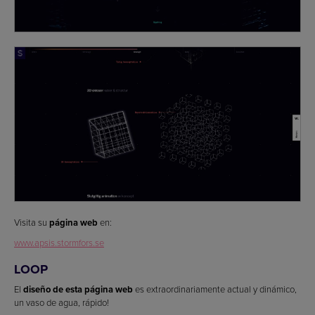
Visita su
página web
en:
www.apsis.stormfors.se
LOOP
El
diseño de esta página web
es extraordinariamente actual y dinámico,
un vaso de agua, rápido!