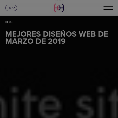
ES
CONTACTO
CA
EN
BLOG
FR
DE
MEJORES DISEÑOS WEB DE
IT
MARZO DE 2019
PT