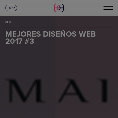
ES
CONTACTO
CA
EN
BLOG
FR
DE
MEJORES DISEÑOS WEB
IT
2017 #3
PT