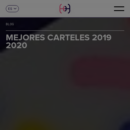
ES
CONTACTO
CA
EN
BLOG
FR
DE
MEJORES CARTELES 2019
IT
2020
PT