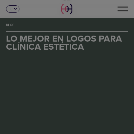
ES
CONTACTO
CA
EN
BLOG
FR
DE
LO MEJOR EN LOGOS PARA
IT
CLÍNICA ESTÉTICA
PT