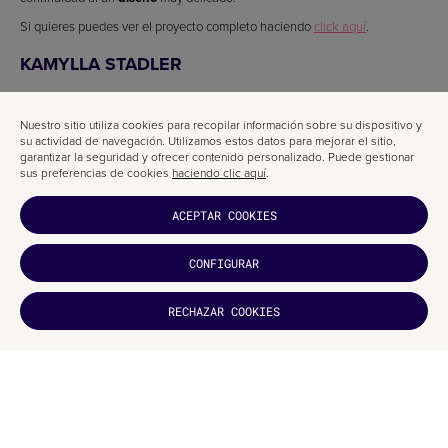
Si quieres puedes ver el proyecto completo haciendo
click aquí
.
KAMYLLA STADLER
Nuestro sitio utiliza cookies para recopilar información sobre su dispositivo y
su actividad de navegación. Utilizamos estos datos para mejorar el sitio,
garantizar la seguridad y ofrecer contenido personalizado. Puede gestionar
sus preferencias de cookies
haciendo clic aquí
.
ACEPTAR COOKIES
CONFIGURAR
¿TE HA
RECHAZAR COOKIES
GUSTADO?
SUCRÍBETE
Diseño hecho por José Augusto Hykavy.
El diseñador José Augusto Hykavy ha realizado este
diseño
muy
personal, para una
clínica estética
con un tono comunicativo muy distinto.
Unos colores muy fuertes y una
diseño
muy atrevido para una
clínica
estética
de Brasil.