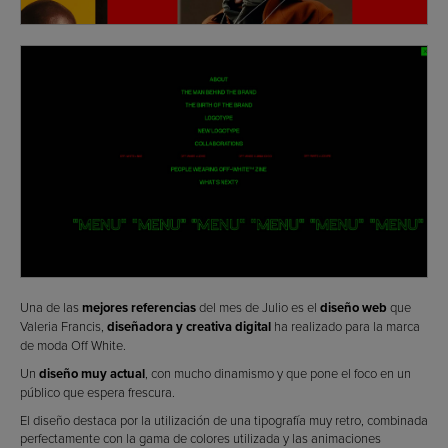
Una de las
mejores referencias
del mes de Julio es el
diseño web
que
Valeria Francis,
diseñadora y creativa digital
ha realizado para la marca
de moda Off White.
Un
diseño muy actual
, con mucho dinamismo y que pone el foco en un
público que espera frescura.
El diseño destaca por la utilización de una tipografía muy retro, combinada
perfectamente con la gama de colores utilizada y las animaciones