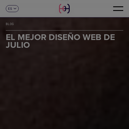
ES
CONTACTO
CA
EN
BLOG
FR
DE
EL MEJOR DISEÑO WEB DE
IT
JULIO
PT