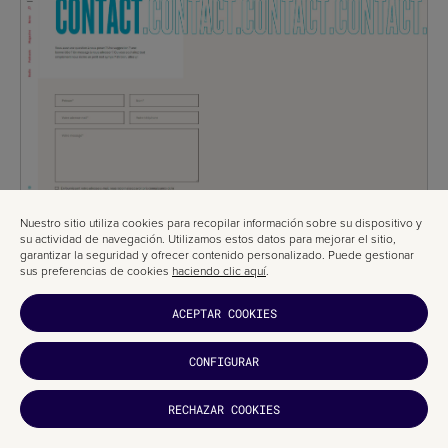
Nuestro sitio utiliza cookies para recopilar información sobre su dispositivo y
su actividad de navegación. Utilizamos estos datos para mejorar el sitio,
garantizar la seguridad y ofrecer contenido personalizado. Puede gestionar
sus preferencias de cookies
haciendo clic aquí
.
ACEPTAR COOKIES
CONFIGURAR
¿TE HA
RECHAZAR COOKIES
GUSTADO?
SUCRÍBETE