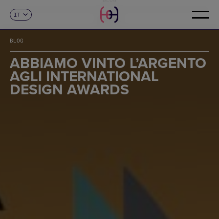
IT
CONTATTI
ES
CA
BLOG
EN
FR
ABBIAMO VINTO L’ARGENTO
DE
AGLI INTERNATIONAL
PT
DESIGN AWARDS