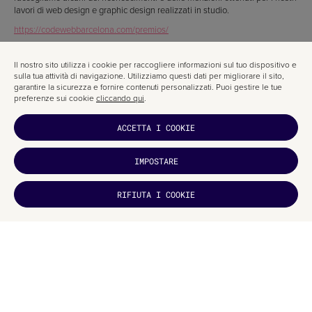
lavori di web design e graphic design realizzati in studio.
https://codewebbarcelona.com/premios/
Il nostro sito utilizza i cookie per raccogliere informazioni sul tuo dispositivo e
sulla tua attività di navigazione. Utilizziamo questi dati per migliorare il sito,
ARTICOLI CORRELATI
garantire la sicurezza e fornire contenuti personalizzati. Puoi gestire le tue
preferenze sui cookie
cliccando qui
.
RITORNA ALLA COPERTINA
ACCETTA I COOKIE
IMPOSTARE
TI È
RIFIUTA I COOKIE
PIACIUTO?
ISCRIVITI