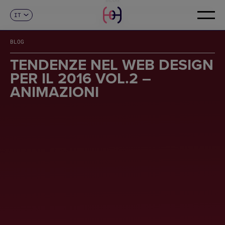
IT
CONTATTI
ES
CA
BLOG
EN
FR
TENDENZE NEL WEB DESIGN
DE
PER IL 2016 VOL.2 –
PT
ANIMAZIONI