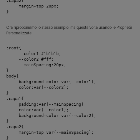
.capa2{

     margin-top:20px;

}

Ora riproponiamo lo stesso esempio, ma questa volta usando le Proprietà
Personalizzate.
:root{

     --color1:#1b1b1b;

     --color2:#fff;

     --mainSpacing:20px;

}

body{

     background-color:var(--color1);

     color:var(--color2);

}

.capa1{

     padding:var(--mainSpacing);

     color:var(--color1);

     background-color:var(--color2);

}

.capa2{

     margin-top:var(--mainSpacing);
