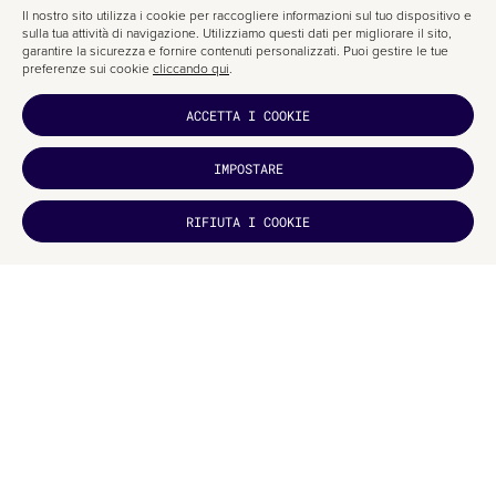
     /*Se la variabile1 non è dichiarata, verrà applic
Il nostro sito utilizza i cookie per raccogliere informazioni sul tuo dispositivo e
     margin-top:var(--variable1, 10px);

sulla tua attività di navigazione. Utilizziamo questi dati per migliorare il sito,
garantire la sicurezza e fornire contenuti personalizzati. Puoi gestire le tue
preferenze sui cookie
cliccando qui
.
     /*Possiamo anche usare variabili per impostare un
     padding-top:var(--variable1,var(--variable2));

ACCETTA I COOKIE
    /*Possiamo sommare, sottrarre, moltiplicare e div
     padding-top:calc(var(--variable1) + 10px);

IMPOSTARE
     height:calc(var(--variable1) - 5px);

     line-height:calc(var(--variable1) * 2);

     width:calc((var(--variable1) - 5px)/2);

TI È
RIFIUTA I COOKIE
PIACIUTO?
ISCRIVITI
Altri esempi:
:root{

     /*Possiamo creare del testo da inserire in un :be
     --texto:"Click per vedere";

}

.caja:before{

     content:var(--text);

}

.caja2:before{
