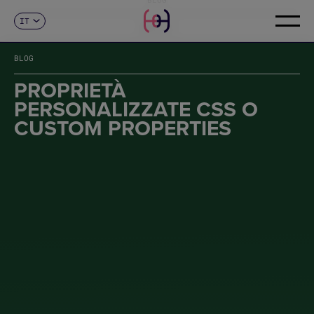
IT
CONTATTI
ES
CA
BLOG
EN
FR
PROPRIETÀ
DE
PERSONALIZZATE CSS O
PT
CUSTOM PROPERTIES