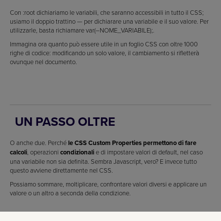
Con :root dichiariamo le variabili, che saranno accessibili in tutto il CSS;
usiamo il doppio trattino — per dichiarare una variabile e il suo valore. Per
utilizzarle, basta richiamare var(–NOME_VARIABILE);.
Immagina ora quanto può essere utile in un foglio CSS con oltre 1000
righe di codice: modificando un solo valore, il cambiamento si rifletterà
ovunque nel documento.
UN PASSO OLTRE
O anche due. Perché
le CSS Custom Properties permettono di fare
calcoli
, operazioni
condizionali
e di impostare valori di default, nel caso
una variabile non sia definita. Sembra Javascript, vero? E invece tutto
questo avviene direttamente nel CSS.
Possiamo sommare, moltiplicare, confrontare valori diversi e applicare un
valore o un altro a seconda della condizione.
.caja{
