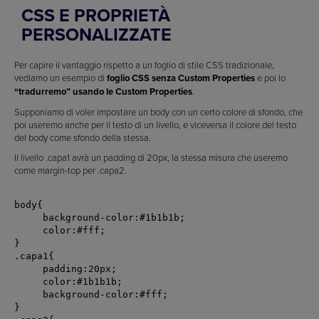
CSS E PROPRIETÀ
PERSONALIZZATE
Per capire il vantaggio rispetto a un foglio di stile CSS tradizionale,
vediamo un esempio di
foglio CSS senza Custom Properties
e poi lo
“tradurremo” usando le Custom Properties
.
Supponiamo di voler impostare un body con un certo colore di sfondo, che
poi useremo anche per il testo di un livello, e viceversa il colore del testo
del body come sfondo della stessa.
Il livello .capa1 avrà un padding di 20px, la stessa misura che useremo
come margin-top per .capa2.
body{

     background-color:#1b1b1b;

     color:#fff;

}

.capa1{

     padding:20px;

     color:#1b1b1b;

     background-color:#fff;

}
