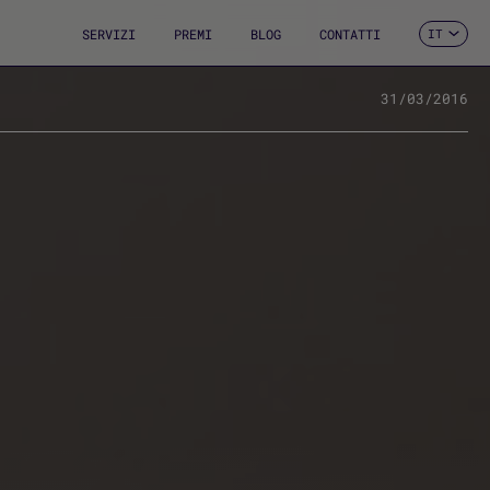
SERVIZI
PREMI
BLOG
CONTATTI
IT
ES
CA
EN
31/03/2016
FR
DE
PT