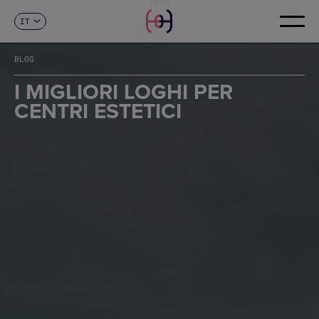
IT
CONTATTI
ES
CA
BLOG
EN
FR
I MIGLIORI LOGHI PER
DE
CENTRI ESTETICI
PT