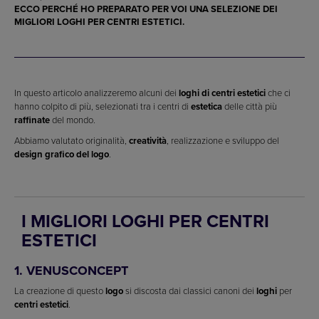
ECCO PERCHÉ HO PREPARATO PER VOI UNA SELEZIONE DEI
MIGLIORI LOGHI PER CENTRI ESTETICI
.
In questo articolo analizzeremo alcuni dei
loghi di centri estetici
che ci
hanno colpito di più, selezionati tra i centri di
estetica
delle città più
raffinate
del mondo.
Abbiamo valutato originalità,
creatività
, realizzazione e sviluppo del
design grafico del logo
.
I MIGLIORI LOGHI PER CENTRI
ESTETICI
1. VENUSCONCEPT
La creazione di questo
logo
si discosta dai classici canoni dei
loghi
per
centri estetici
.