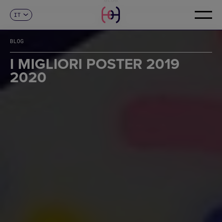
IT
CONTATTI
ES
CA
BLOG
EN
FR
I MIGLIORI POSTER 2019
DE
2020
PT