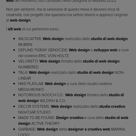
web
del momento, tutti candidati nella categoria di febbraio 2022.
Non per vantarmi, ma la selezione di questo mese è davvero ricca di
creatività, con progetti che spaziano tra settori diversi e approcci originali
al
web design
.
I
siti web
di cui parleremo sono:
WILDCATTER:
Web design
realizzato dallo
studio di web design
MUBIEN
DEFUND TIGRAY GENOCIDE:
Web design
e
sviluppo web
a cura
del creativo ERIC VON HOLTZ
VELORETTI:
Web design
firmato dallo
studio di web design
NUMBERED
TALA:
Web design
realizzato dallo
studio di web design
NON-
LINEAR
NIKE PLAYLAB:
Web design
a cura dello studio creativo
MEDIA.MONKS
NOTORIOUS NOOCH CO.:
Web design
firmato dallo
studio di
web design
WILDISH & CO.
DECOR SYSTEMS:
Web design
realizzato dallo
studio creativo
NIGHTJAR STUDIO
MADE TO BE FOUND:
Design creativo
a cura dello
studio di web
design
ACTIVE THEORY
GARBAGE:
Web design
della
designer e creativa web
MARINA
LOOO