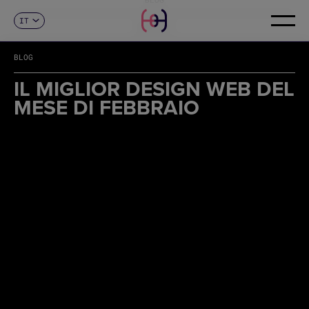
IT
CONTATTI
ES
CA
BLOG
EN
FR
IL MIGLIOR DESIGN WEB DEL
DE
MESE DI FEBBRAIO
PT