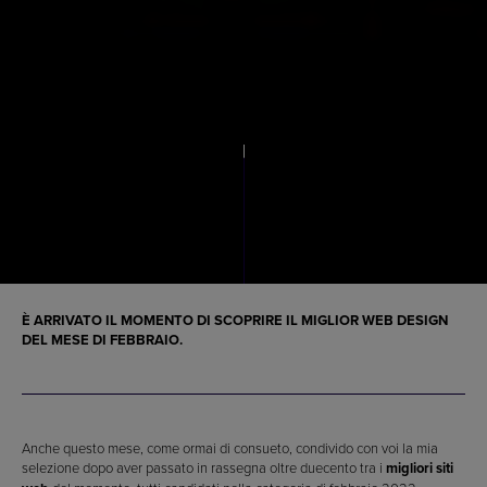
È ARRIVATO IL MOMENTO DI SCOPRIRE IL
MIGLIOR WEB DESIGN
DEL MESE DI FEBBRAIO
.
Anche questo mese, come ormai di consueto, condivido con voi la mia
selezione dopo aver passato in rassegna oltre duecento tra i
migliori siti