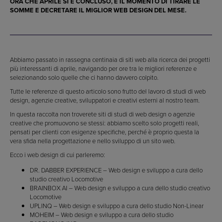
ORA CHE APRILE SI È CONCLUSO, È IL MOMENTO DI TIRARE LE
SOMME E DECRETARE IL MIGLIOR WEB DESIGN DEL MESE.
Abbiamo passato in rassegna centinaia di siti web alla ricerca dei progetti
più interessanti di aprile, navigando per ore tra le migliori referenze e
selezionando solo quelle che ci hanno davvero colpito.
Tutte le referenze di questo articolo sono frutto del lavoro di studi di web
design, agenzie creative, sviluppatori e creativi esterni al nostro team.
In questa raccolta non troverete siti di studi di web design o agenzie
creative che promuovono se stessi: abbiamo scelto solo progetti reali,
pensati per clienti con esigenze specifiche, perché è proprio questa la
vera sfida nella progettazione e nello sviluppo di un sito web.
Ecco i web design di cui parleremo:
DR. DABBER EXPERIENCE – Web design e sviluppo a cura dello
studio creativo Locomotive
BRAINBOX AI – Web design e sviluppo a cura dello studio creativo
Locomotive
UPLINQ – Web design e sviluppo a cura dello studio Non-Linear
MOHEIM – Web design e sviluppo a cura dello studio