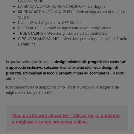
BAQEMONO.INC
LA GUIDA ALLA CHIRURGIA CARDIACA – La Negrita
MURRAY ART MUSEUM ALBURY – Web design a cura di Nightjar
Studio
NUL – Web design a cura di ET Studio
BLOKWATCHES – Web design a cura di Antinomy Studio
TRUE STAGING – Web design dello studio creativo GC
CIRCUS SHANGHAI INC. – Web design e sviluppo a cura di Studio
Details Inc.
In questa selezione troverete
design minimalisti
,
progetti con contenuti
e approccio inclusivo
,
soluzioni tecniche avanzate
,
web design di
prodotto
,
siti dedicati al food
e
progetti moda ed ecommerce
… e molto
altro ancora.
Non perdiamo altro tempo: iniziamo il nostro viaggio alla scoperta del
miglior web design di aprile!
Vuoi un sito web vincente? – Clicca qui, ti aiutiamo
a migliorare la tua presenza online.