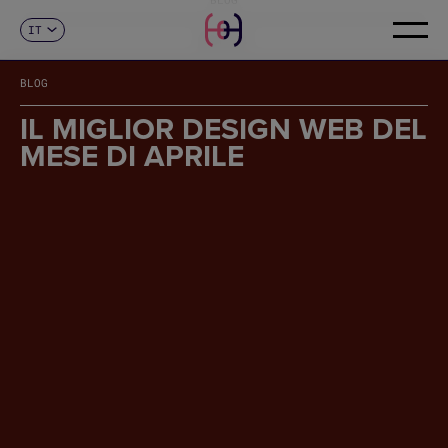
IT
CONTATTI
ES
CA
BLOG
EN
FR
IL MIGLIOR DESIGN WEB DEL
DE
MESE DI APRILE
PT