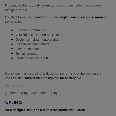
Il progetto è ben studiato e realizzato, sicuramente tra i migliori web
design di aprile.
I punti di forza che lo rendono uno dei
migliori web design del mese
di
marzo sono:
Blocchi di contenuto
Velocità di caricamento e fluidità
Design completamente grafico
Comunicazione astratta
Palette cromatica
Gallery progetti
Gestione dei contenuti
Complimenti allo studio di web design per un lavoro che può essere
considerato il
miglior web design del mese di aprile
.
Visita il sito
[superfeatured]7974[/superfeatured]
UPLINQ
Web design e sviluppo a cura dello studio Non-Linear