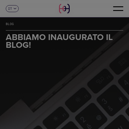
IT
CONTATTI
ES
CA
BLOG
EN
FR
ABBIAMO INAUGURATO IL
DE
BLOG!
PT