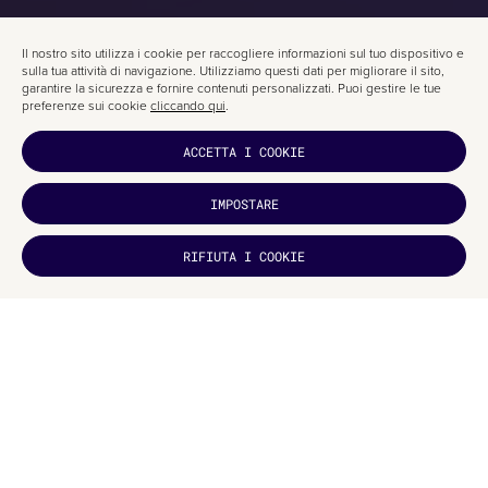
Il nostro sito utilizza i cookie per raccogliere informazioni sul tuo dispositivo e
sulla tua attività di navigazione. Utilizziamo questi dati per migliorare il sito,
garantire la sicurezza e fornire contenuti personalizzati. Puoi gestire le tue
preferenze sui cookie
cliccando qui
.
ACCETTA I COOKIE
IMPOSTARE
TI È
RIFIUTA I COOKIE
PIACIUTO?
ISCRIVITI
INIZIAMO A LAVORARE
AL TUO PROGETTO?
Analizziamo la tua situazione attuale e definiamo il prossimo passo.