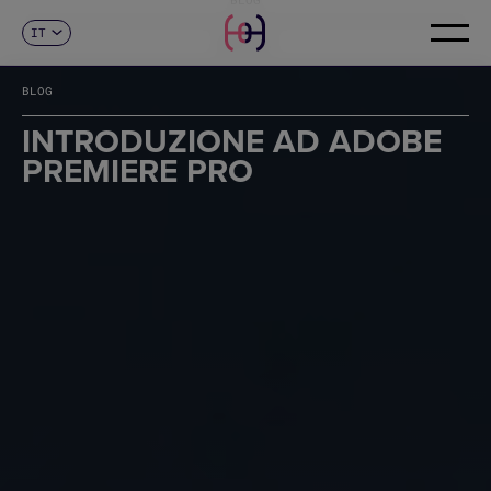
IT
CONTATTI
ES
CA
BLOG
EN
FR
INTRODUZIONE AD ADOBE
DE
PREMIERE PRO
PT