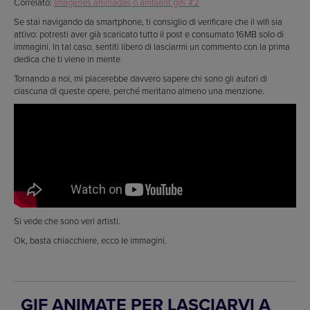
Correlato:
Imágenes animadas o ambient gifs #2
Se stai navigando da smartphone, ti consiglio di verificare che il wifi sia
attivo: potresti aver già scaricato tutto il post e consumato 16MB solo di
immagini. In tal caso, sentiti libero di lasciarmi un commento con la prima
dedica che ti viene in mente.
Tornando a noi, mi piacerebbe davvero sapere chi sono gli autori di
ciascuna di queste opere, perché meritano almeno una menzione.
Si vede che sono veri artisti.
Ok, basta chiacchiere, ecco le immagini.
GIF ANIMATE PER LASCIARVI A