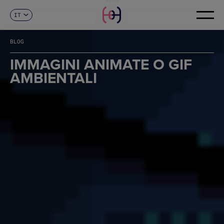
IT
CONTATTI
ES
CA
BLOG
EN
FR
IMMAGINI ANIMATE O GIF
DE
AMBIENTALI
PT