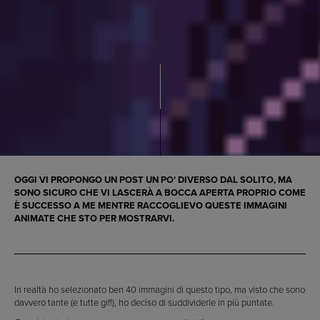
OGGI VI PROPONGO UN POST UN PO’ DIVERSO DAL SOLITO, MA
SONO SICURO CHE VI LASCERÀ A BOCCA APERTA PROPRIO COME
È SUCCESSO A ME MENTRE RACCOGLIEVO QUESTE IMMAGINI
ANIMATE CHE STO PER MOSTRARVI.
In realtà ho selezionato ben 40 immagini di questo tipo, ma visto che sono
davvero tante (e tutte gif!), ho deciso di suddividerle in più puntate.