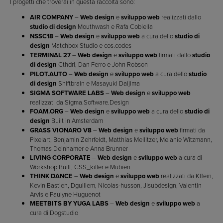
I progetti che troverai in questa raccolta sono:
AIR COMPANY
–
Web design
e
sviluppo web
realizzati dallo
studio di design
Mouthwash e Rafa Cobiella
NSSC18
–
Web design
e
sviluppo web
a cura dello
studio di
design
Matchbox Studio e cos.codes
TERMINAL 27
–
Web design
e
sviluppo web
firmati dallo
studio
di design
Cthdrl, Dan Ferro e John Robson
PILOT.AUTO
–
Web design
e
sviluppo web
a cura dello
studio
di design
Shiftbrain e Masayuki Daijima
SIGMA SOFTWARE LABS
–
Web design
e
sviluppo web
realizzati da Sigma.Software.Design
FOAM.ORG
–
Web design
e
sviluppo web
a cura dello
studio di
design
Built in Amsterdam
GRASS VIONARO V8
–
Web design
e
sviluppo web
firmati da
Pixelart, Benjamin Zehrfeldt, Matthias Mellitzer, Melanie Witzmann,
Thomas Deinhamer e Anna Brunner
LIVING CORPORATE
–
Web design
e
sviluppo web
a cura di
Workshop Built, CSS_killer e Mubien
THINK DANCE
–
Web design
e
sviluppo web
realizzati da Kffein,
Kevin Bastien, Dguillem, Nicolas-husson, Jlsubdesign, Valentin
Arvis e Paulyne Huguenot
MEETBITS BY YUGA LABS
–
Web design
e
sviluppo web
a
cura di Dogstudio