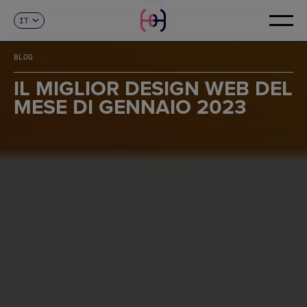
IT
CONTATTI
ES
CA
BLOG
EN
FR
IL MIGLIOR DESIGN WEB DEL
DE
MESE DI GENNAIO 2023
PT