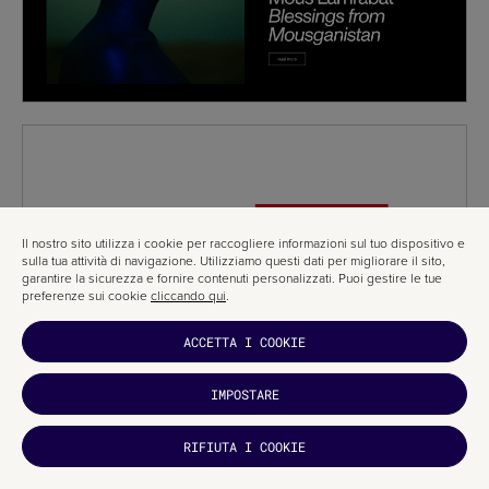
Il nostro sito utilizza i cookie per raccogliere informazioni sul tuo dispositivo e
sulla tua attività di navigazione. Utilizziamo questi dati per migliorare il sito,
garantire la sicurezza e fornire contenuti personalizzati. Puoi gestire le tue
preferenze sui cookie
cliccando qui
.
ACCETTA I COOKIE
IMPOSTARE
TI È
RIFIUTA I COOKIE
PIACIUTO?
ISCRIVITI