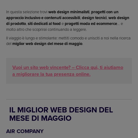
In questa selezione trovi
web design minimalisti
,
progetti con un
approccio inclusivo e contenuti accessibili
,
design tecnici
,
web design
di prodotto
,
siti dedicati al food
e
progetti moda ed ecommerce
… e
molto altro che scoprirai continuando a leggere.
Il viaggio è lungo e stimolante: mettiti comodo e unisciti a noi nella ricerca
del
miglior web design del mese di maggio
.
Vuoi un sito web vincente? – Clicca qui, ti aiutiamo
a migliorare la tua presenza online.
IL MIGLIOR WEB DESIGN DEL
MESE DI MAGGIO
AIR COMPANY