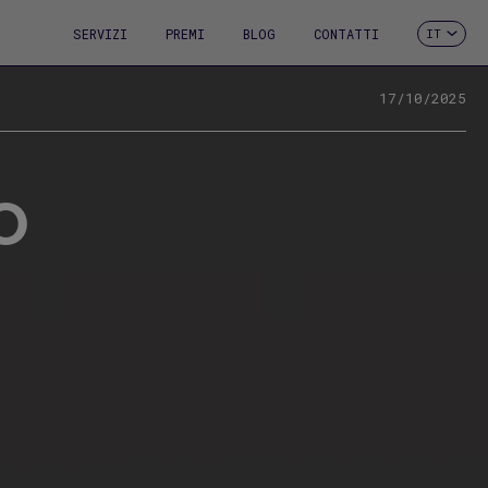
SERVIZI
PREMI
BLOG
CONTATTI
IT
ES
CA
EN
17/10/2025
FR
DE
PT
O