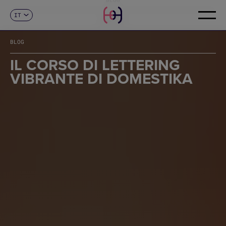
IT
CONTATTI
ES
CA
BLOG
EN
FR
IL CORSO DI LETTERING
DE
VIBRANTE DI DOMESTIKA
PT