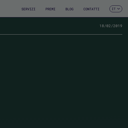
SERVIZI
PREMI
BLOG
CONTATTI
IT
ES
CA
EN
18/02/2019
FR
DE
PT